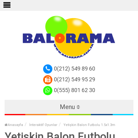
0(212) 549 89 60
0(212) 549 95 29
0(555) 801 62 30
Menu
Anasayfa
İnteraktif Oyunlar
Yetişkin Balon Futbolu 1.5x1.3m
Yetişkin Balon Futbolu